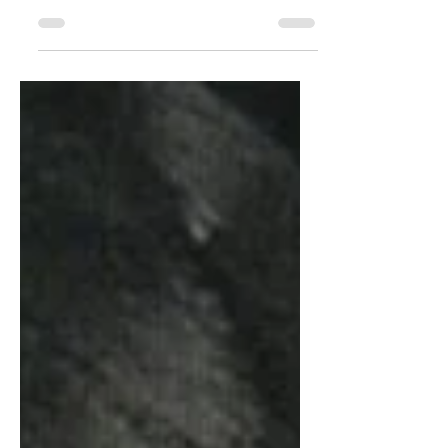
Gaston Dewiquet est le héros des deux
romans policiers de Michel Bouvier :
L'Emasculé du Cran-aux-Oeufs et A
l'ombre des saules.