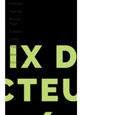
Portraits
Agenda
Mondo
Polar
Auteurs
Livres
Presse
News
Souvenirs