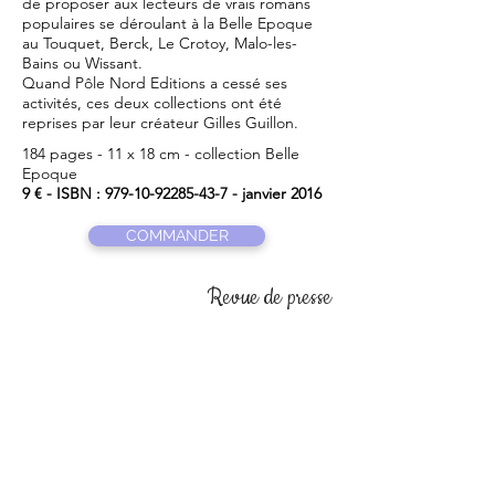
de proposer aux lecteurs de vrais romans
populaires se déroulant à la Belle Epoque
au Touquet, Berck, Le Crotoy, Malo-les-
Bains ou Wissant.
Quand Pôle Nord Editions a cessé ses
activités, ces deux collections ont été
reprises par leur créateur Gilles Guillon.
184 pages - 11 x 18 cm - collection Belle
Epoque
9 € - ISBN :
979-10-92285-43-7
- janvier 2016
COMMANDER
Revue de presse
Un polar au récit linéaire et bien construit,
qui allie suspense et immersion dans la
Belle Epoque. Une histoire bien ficelée, une
ambiance parfaitement restituée. On s'y
plonge avec beaucoup de plaisir.
(Phooka,
Book en stock)
Un tempo rapide, des chapitres courts et
denses font du Secret de la petite
demoiselle un roman passionnant que l'on