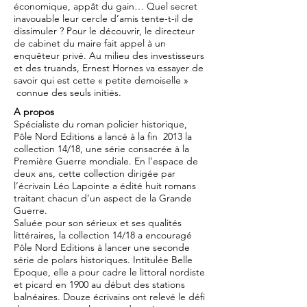
économique, appât du gain… Quel secret
inavouable leur cercle d’amis tente-t-il de
dissimuler ? Pour le découvrir, le directeur
de cabinet du maire fait appel à un
enquêteur privé. Au milieu des investisseurs
et des truands, Ernest Hornes va essayer de
savoir qui est cette « petite demoiselle »
connue des seuls initiés.
A propos
Spécialiste du roman policier historique,
Pôle Nord Editions a lancé à la fin 2013 la
collection 14/18, une série consacrée à la
Première Guerre mondiale. En l’espace de
deux ans, cette collection dirigée par
l’écrivain Léo Lapointe a édité huit romans
traitant chacun d’un aspect de la Grande
Guerre.
Saluée pour son sérieux et ses qualités
littéraires, la collection 14/18 a encouragé
Pôle Nord Editions à lancer une seconde
série de polars historiques. Intitulée Belle
Epoque, elle a pour cadre le littoral nordiste
et picard en 1900 au début des stations
balnéaires. Douze écrivains ont relevé le défi