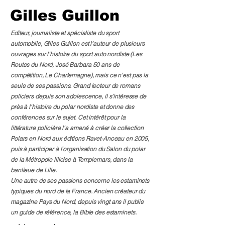
Gilles Guillon
Editeur, journaliste et spécialiste du sport
automobile,
Gilles Guillon
est l’auteur de plusieurs
ouvrages sur l’histoire du sport auto nordiste (
Les
Routes du Nord, José Barbara 50 ans de
compétition, Le Charlemagne
), mais ce n'est pas la
seule de ses passions. Grand lecteur de romans
policiers depuis son adolescence, il s'intéresse de
près à l'histoire du polar nordiste et donne des
conférences sur le sujet. Cet intérêt pour la
littérature policière l'a amené à créer la collection
Polars en Nord
aux éditions Ravet-Anceau en 2005,
puis à participer à l'organisation du Salon du polar
de la Métropole lilloise à Templemars, dans la
banlieue de Lille.
Une autre de ses passions concerne les estaminets
typiques du nord de la France. Ancien créateur du
magazine Pays du Nord, depuis vingt ans il publie
un guide de référence,
la Bible des estaminets
.