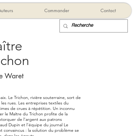
Auteurs
Commander
Contact
ître
ichon
pe Waret
aix. Le Trichon, rivière souterraine, sort de
 les rues. Les entreprises textiles du
times de crues à répétition. Un inconnu
ler le Maître du Trichon profite de la
xtorquer de l’argent aux patrons
naud Dupin et l’équipe du journal Le
t convaincus : la solution du problème se
e, dans les égouts.