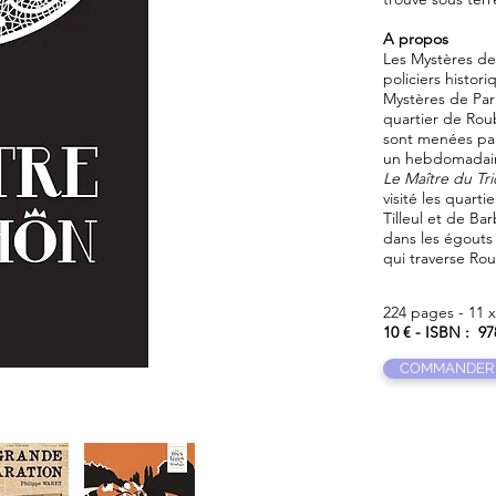
A propos
Les Mystères de
policiers histor
Mystères de Par
quartier de Roub
sont menées par
un hebdomadaire
Le Maître du Tr
visité les quart
Tilleul et de Ba
dans les égouts 
qui traverse Rou
224 pages - 11 
10 € - ISBN : 9
COMMANDER