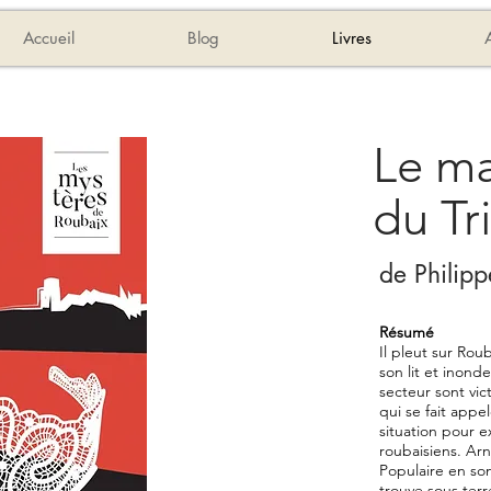
Accueil
Blog
Livres
Le ma
du Tr
de Philip
Résumé
Il pleut sur Roub
son lit et inonde
secteur sont vic
qui se fait appe
situation pour e
roubaisiens. Ar
Populaire en son
trouve sous terr