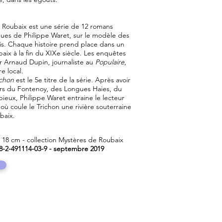
 Roubaix est une série de 12 romans
iques de Philippe Waret, sur le modèle des
is. Chaque histoire prend place dans un
aix à la fin du XIXe siècle. Les enquêtes
 Arnaud Dupin, journaliste au
Populaire
,
 local.
ichon
est le 5e titre de la série. Après avoir
iers du Fontenoy, des Longues Haies, du
rbieux, Philippe Waret entraine le lecteur
où coule le Trichon une rivière souterraine
baix.
x 18 cm - collection Mystères de Roubaix
78-2-491114-03-9 - septembre 2019