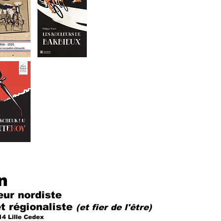
n
eur nordiste
et régionaliste
(et fier de l'être)
14 Lille Cedex