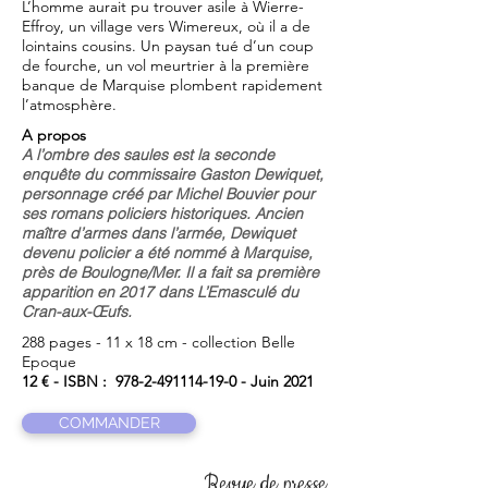
L’homme aurait pu trouver asile à Wierre-
Effroy, un village vers Wimereux, où il a de
lointains cousins. Un paysan tué d’un coup
de fourche, un vol meurtrier à la première
banque de Marquise plombent rapidement
l’atmosphère.
A propos
A l’ombre des saules
est la seconde
enquête du commissaire Gaston Dewiquet,
personnage créé par Michel Bouvier pour
ses romans policiers historiques. Ancien
maître d’armes dans l’armée, Dewiquet
devenu policier a été nommé à Marquise,
près de Boulogne/Mer. Il a fait sa première
apparition en 2017 dans
L’Emasculé du
Cran-aux-Œufs.
288 pages - 11 x 18 cm - collection Belle
Epoque
12 € - ISBN :
978-2-491114-19-0
- Juin 2021
COMMANDER
Revue de presse