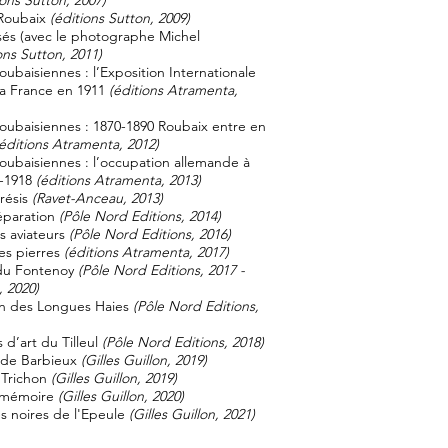
ions Sutton, 2007)
 Roubaix
(éditions Sutton, 2009)
sés (avec le photographe Michel
ons Sutton, 2011)
ubaisiennes : l’Exposition Internationale
a France en 1911
(éditions Atramenta,
oubaisiennes : 1870-1890 Roubaix entre en
éditions Atramenta, 2012)
oubaisiennes : l’occupation allemande à
4-1918
(éditions Atramenta, 2013)
résis
(Ravet-Anceau, 2013)
éparation
(Pôle Nord Editions, 2014)
s aviateurs
(Pôle Nord Editions, 2016)
es pierres
(éditions Atramenta, 2017)
 du Fontenoy
(Pôle Nord Editions, 2017 -
, 2020)
in des Longues Haies
(Pôle Nord Editions,
d’art du Tilleul
(Pôle Nord Editions, 2018)
 de Barbieux
(Gilles Guillon, 2019)
 Trichon
(Gilles Guillon, 2019)
s mémoire
(Gilles Guillon, 2020)
 noires de l'Epeule
(Gilles Guillon, 2021)