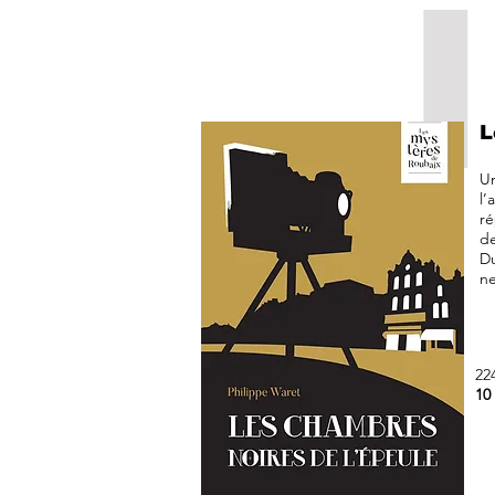
L
Un
l’
ré
de
Du
ne
22
10