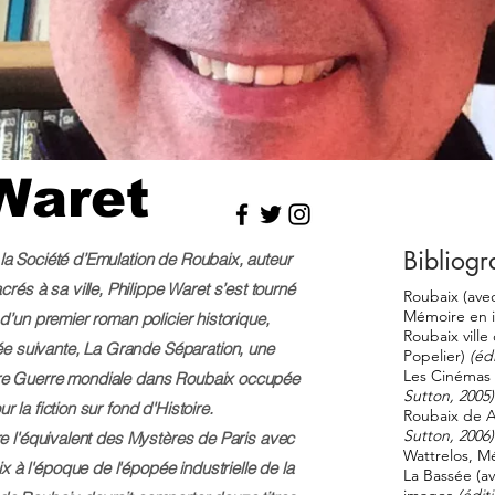
Waret
Bibliogr
 la Société d’Emulation de Roubaix, auteur
rés à sa ville,
Philippe Waret
s’est tourné
Roubaix (avec
Mémoire en 
 d’un premier roman policier historique,
Roubaix ville
e suivante,
La Grande Séparation
, une
Popelier)
(éd
Les Cinémas 
ière Guerre mondiale dans Roubaix occupée
Sutton, 2005)
r la fiction sur fond d'Histoire.
Roubaix de A 
Sutton, 2006)
ire l'équivalent des Mystères de Paris avec
Wattrelos, 
 à l'époque de l'épopée industrielle de la
La Bassée (a