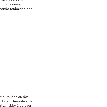
 du Populaire à
neur passionné, un
 monde roubaisien des
tier roubaisien des
 Edouard Anseele et la
i va l’aider à déjouer