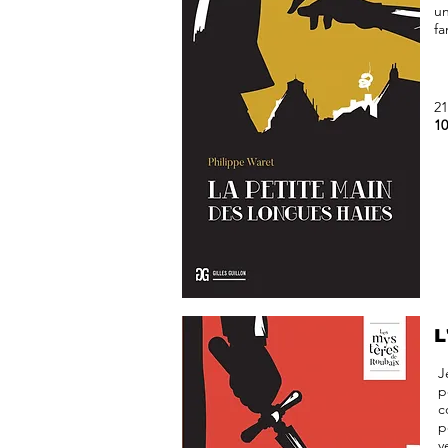
un
f
21
10
L
J
p
c
p
v