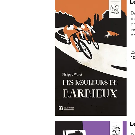
L
Da
do
pr
in
de
25
10
L