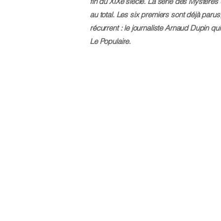
fin du XIXe siècle. La série des
Mystères 
au total. Les six premiers sont déjà paru
récurrent : le journaliste Arnaud Dupin qui
Le Populaire
.