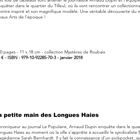
s vols de tableaux vont amener le journaliste Arnaud Dupin et l'équipe
quêter dans le quartier du Tilleul, où ils vont rencontrer un collection
intre inspiré et son magnifique modèle. Une véritable découverte du
aux Arts de l'époque !
0 pages - 11 x 18 cm - collection Mystères de Roubaix
 € - ISBN : 979-10-92285-70-3 - janvier 2018
a petite main des Longues Haies
roniqueur au journal Le Populaire, Arnaud Dupin enquête dans le quar
ngues Haies au moment où la ville s’apprête à accueillir le syndicaliste
agédienne Sarah Bernhardt. Il y fait la connaissance d’un pickpocket, qu