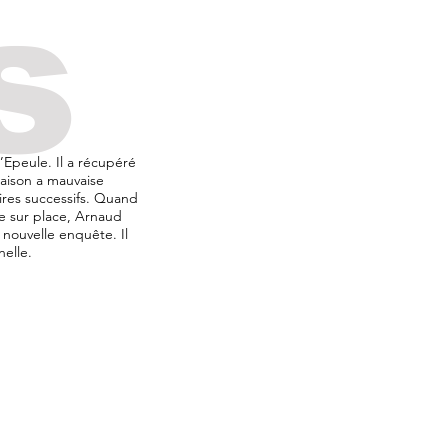
s
’Epeule. Il a récupéré
aison a mauvaise
aires successifs. Quand
e sur place, Arnaud
e nouvelle enquête. Il
nelle.