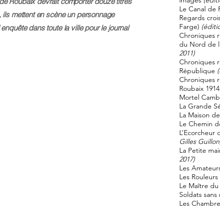
images
(édit
de Roubaix
devrait comporter douze titres
Le Canal de
s, ils mettent en scène un personnage
Regards croi
Farge)
(éditi
 enquête dans toute la ville pour le journal
Chroniques ro
du Nord de l
2011)
Chroniques r
République
(
Chroniques r
Roubaix 191
Mortel Camb
La Grande S
La Maison de
Le Chemin d
L’Ecorcheur
Gilles Guillon
La Petite ma
2017)
Les Amateurs 
Les Rouleurs
Le Maître du
Soldats san
Les Chambres