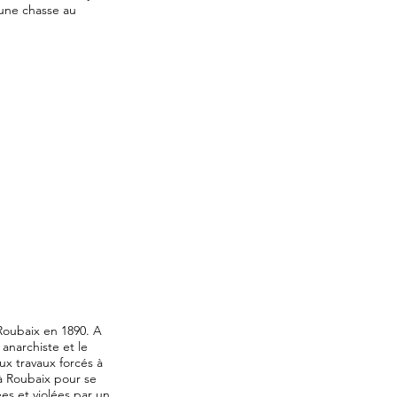
 une chasse au
Roubaix en 1890. A
 anarchiste et le
x travaux forcés à
 à Roubaix pour se
s et violées par un