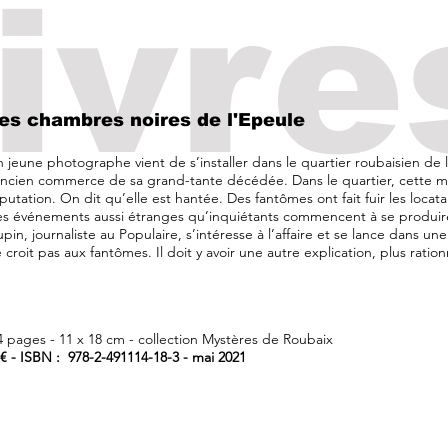
livre
es chambres noires de l'Epeule
 jeune photographe vient de s’installer dans le quartier roubaisien de l
ancien commerce de sa grand-tante décédée. Dans le quartier, cette m
putation. On dit qu’elle est hantée. Des fantômes ont fait fuir les locat
s événements aussi étranges qu’inquiétants commencent à se produir
pin, journaliste au Populaire, s’intéresse à l’affaire et se lance dans un
 croit pas aux fantômes. Il doit y avoir une autre explication, plus ration
4 pages - 11 x 18 cm - collection Mystères de Roubaix
 € - ISBN : 978-2-491114-18-3 - mai 2021