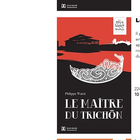
L
Il
en
ap
ro
du
22
10