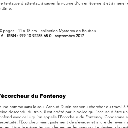
e tentative d’attentat, à sauver la victime d’un enlèvement et à mener
antôme.
0 pages - 11 x 18 cm - collection Mystères de Roubaix
 € - ISBN : 979-10-92285-68-0 - septembre 2017
'écorcheur du Fontenoy
eune homme sans le sou, Arnaud Dupin est venu chercher du travail à 
eine descendu du train, il est arrêté par la police qui l’accuse d’être un
onfond avec celui qu’on appelle l’Ecorcheur du Fontenoy. Condamné au
erpétuité, l’Ecorcheur vient justement de s’évader et a juré de revenir
enger. Dans le même temps, des jeunes femmes sont enlevées, droguée