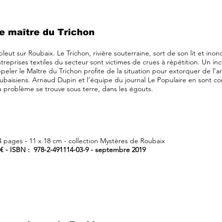
e maître du Trichon
 pleut sur Roubaix. Le Trichon, rivière souterraine, sort de son lit et inon
treprises textiles du secteur sont victimes de crues à répétition. Un inc
peler le Maître du Trichon profite de la situation pour extorquer de l’
ubaisiens. Arnaud Dupin et l’équipe du journal Le Populaire en sont con
 problème se trouve sous terre, dans les égouts.
4 pages - 11 x 18 cm - collection Mystères de Roubaix
 € - ISBN : 978-2-491114-03-9 - septembre 2019