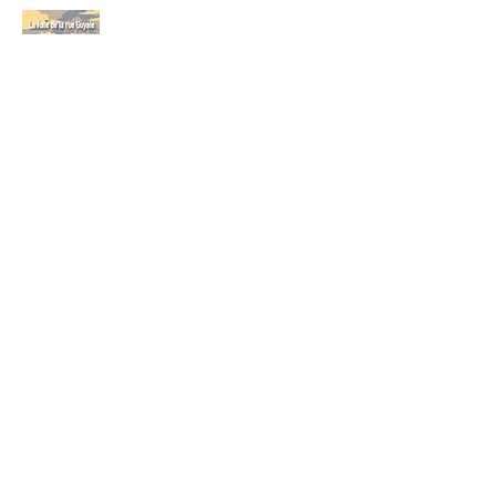
petit éditeur nordiste
régional
et régionaliste
(et fier
de l'être)
BP
11 287 - 59014
Lille Cedex
Tél.
06.80.40.93.90
gilles.guillon4@orange.fr