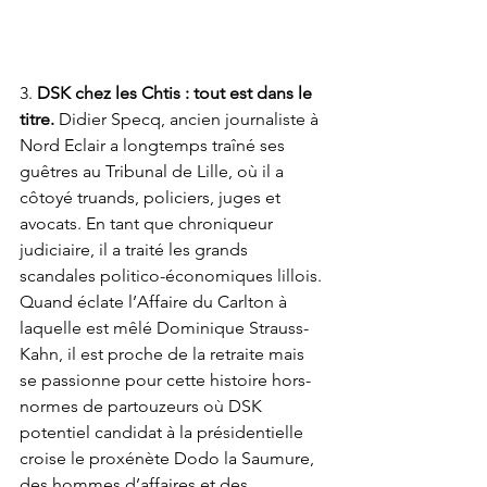
3. 
DSK chez les Chtis : tout est dans le 
titre. 
Didier Specq, ancien journaliste à 
Nord Eclair a longtemps traîné ses 
guêtres au Tribunal de Lille, où il a 
côtoyé truands, policiers, juges et 
avocats. En tant que chroniqueur 
judiciaire, il a traité les grands 
scandales politico-économiques lillois. 
Quand éclate l’Affaire du Carlton à 
laquelle est mêlé Dominique Strauss-
Kahn, il est proche de la retraite mais 
se passionne pour cette histoire hors-
normes de partouzeurs où DSK 
potentiel candidat à la présidentielle 
croise le proxénète Dodo la Saumure, 
des hommes d’affaires et des 