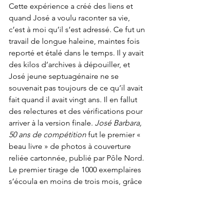
Cette expérience a créé des liens et 
quand José a voulu raconter sa vie, 
c’est à moi qu’il s’est adressé. Ce fut un 
travail de longue haleine, maintes fois 
reporté et étalé dans le temps. Il y avait 
des kilos d’archives à dépouiller, et 
José jeune septuagénaire ne se 
souvenait pas toujours de ce qu’il avait 
fait quand il avait vingt ans. Il en fallut 
des relectures et des vérifications pour 
arriver à la version finale. 
José Barbara, 
50 ans de compétition
 fut le premier « 
beau livre » de photos à couverture 
reliée cartonnée, publié par Pôle Nord. 
Le premier tirage de 1000 exemplaires 
s’écoula en moins de trois mois, grâce 
à José et son épouse Chantal qui 
s'improvisèrent 
sérial dédicaceurs
(Chantal écrivait un petit mot, José 