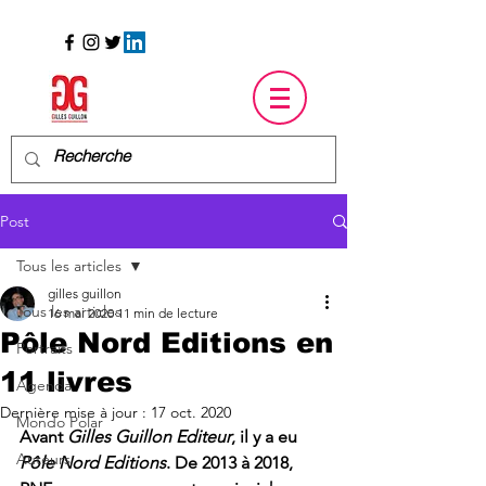
Post
Tous les articles
gilles guillon
Tous les articles
16 mai 2020
11 min de lecture
Pôle Nord Editions en
Portraits
11 livres
Agenda
Dernière mise à jour :
17 oct. 2020
Mondo Polar
Avant 
Gilles Guillon Editeur
, il y a eu 
Auteurs
Pôle Nord Editions
. De 2013 à 2018, 