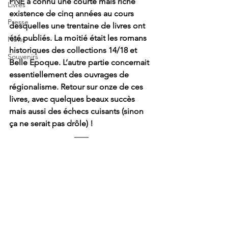
PNE a connu une courte mais riche 
Livres
existence de cinq années au cours 
Presse
desquelles une trentaine de livres ont 
été publiés. La moitié était les romans 
News
historiques des collections 14/18 et 
Souvenirs
Belle Epoque. L’autre partie concernait 
essentiellement des ouvrages de 
régionalisme. Retour sur onze de ces 
livres, avec quelques beaux succès 
mais aussi des échecs cuisants (sinon 
ça ne serait pas drôle) !